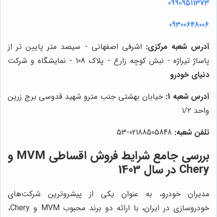
09909511373
09300648006
آدرس شعبه مرکزی:
اشرفی اصفهانی - سیصد متر پایین تر از
پاساژ تیراژه - نبش کوچه زارع - پلاک 108 - نمایشگاه و شرکت
دنیای خودرو
آدرس شعبه 1:
خیابان بهشتی جنب مترو شهید قدوسی برج زرین
واحد ۱/۲
تلفن شعبه:
02188505848-53
بررسی جامع شرایط فروش اقساطی MVM و
Chery در سال 1403
مدیران خودرو، به عنوان یکی از پیشروترین شرکت‌های
خودروسازی در ایران، با ارائه دو برند محبوب MVM و Chery،