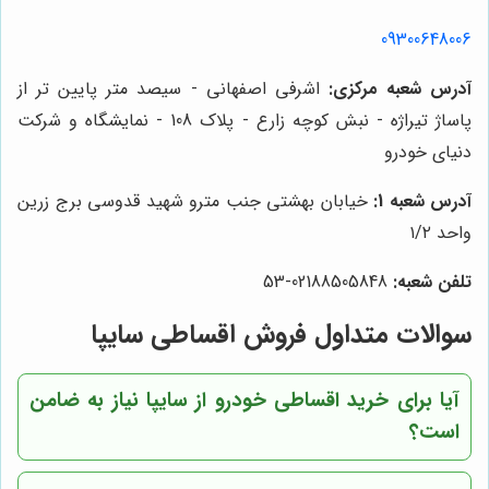
09300648006
آدرس شعبه مرکزی:
اشرفی اصفهانی - سیصد متر پایین تر از
پاساژ تیراژه - نبش کوچه زارع - پلاک 108 - نمایشگاه و شرکت
دنیای خودرو
آدرس شعبه 1:
خیابان بهشتی جنب مترو شهید قدوسی برج زرین
واحد ۱/۲
تلفن شعبه:
02188505848-53
سوالات متداول فروش اقساطی سایپا
آیا برای خرید اقساطی خودرو از سایپا نیاز به ضامن
است؟