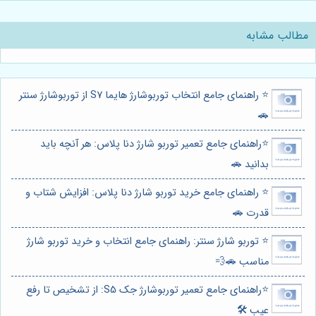
مطالب مشابه
⭐️ راهنمای جامع انتخاب توربوشارژ هایما S7 از توربوشارژ سنتر
🚗
⭐️راهنمای جامع تعمیر توربو شارژ دنا پلاس: هر آنچه باید
بدانید 🚗
⭐️ راهنمای جامع خرید توربو شارژ دنا پلاس: افزایش شتاب و
قدرت 🚗
⭐️ توربو شارژ سنتر: راهنمای جامع انتخاب و خرید توربو شارژ
مناسب 🚗💨
⭐️راهنمای جامع تعمیر توربوشارژ جک S5: از تشخیص تا رفع
عیب 🛠️