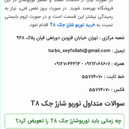
فروشگاه بهره‌مند شوید. در صورت بروز نقص فنی، نیاز به
رسیدگی بیشتر این قسمت است و در صورت لزوم بایستی
نسبت به
خرید توربو شارژ جک T8
اقدام نمود.
شعبه مرکزی : تهران خیابان قزوین دوراهی قپان پلاک 948
ایمیل : turbo_seyfollahi@gmail.com
همراه : 09212068607 - 09127044314
خط ثابت : 55774070
فکس : 55774070
سوالات متداول توربو شارژ جک T8
چه زمانی باید توربوشارژ جک T8 را تعویض کرد؟