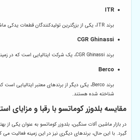
ITR
برند ITR، یکی از بزرگترین تولیدکنندگان قطعات یدکی ماشین آلات راهسازی و معدنی در جهان است. این برند، قطعات با کیفیتی را با قیمت رقابتی ارائه می دهد.
CGR Ghinassi
برند CGR Ghinassi، یک شرکت ایتالیایی است که در زمینه تولید قطعات زیربندی ماشین آلات راهسازی و معدنی فعالیت می کند. قطعات این برند، از کیفیت و دوام بالایی برخوردار هستند.
Berco
برند Berco، یکی دیگر از برندهای معتبر ایتالیای
شناخته شده هستند.
مقایسه بلدوزر کوماتسو با رقبا و مزایای اس
در بازار ماشین آلات سنگین، بلدوزر کوماتسو به عنوان یکی از به
گیرد. با این حال، برندهای دیگری نیز در این زمینه فعالیت می کنند که از جمله آنها می توان 