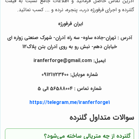
آدرین تماس حاصل فرمائید و اطلاعات جامع نسبت به قیمت
گلنرده و اجرای فرفورژه درب، پنجره، نرده و ... کسب نمائید.
ایران فرفورژه
آدرس : تهران-جاده ساوه- سه راه آدران- شهرک صنعتی زواره ای
خیابان دهم- نبش رو به روی آدران بتن پلاک12
ایمیل: iranferforge@gmail.com
شماره موبایل: 09121723400
شماره تماس : 56588004 الی 5
https://telegram.me/iranferforge1
سوالات متداول گلنرده
گلنرده از چه متریالی ساخته می‌شود؟