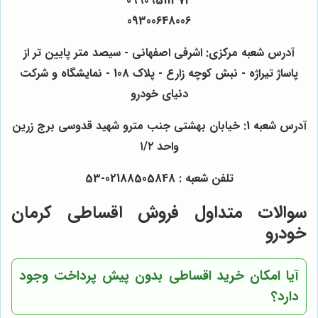
09909511373
09300648006
آدرس شعبه مرکزی: اشرفی اصفهانی - سیصد متر پایین تر از
پاساژ تیراژه - نبش کوچه زارع - پلاک 108 - نمایشگاه و شرکت
دنیای خودرو
آدرس شعبه 1: خیابان بهشتی جنب مترو شهید قدوسی برج زرین
واحد ۱/۲
تلفن شعبه : 02188505848-53
سوالات متداول فروش اقساطی کرمان
خودرو
آیا امکان خرید اقساطی بدون پیش پرداخت وجود
دارد؟