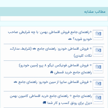
مطالب مشابه
⭐️راهنمای جامع فروش اقساطی بهمن: با چه شرایطی صاحب
خودرو شوید؟ 🚗
⭐️ فروش اقساطی خودرو: راهنمای جامع 🚗 (شرایط، مدارک،
نکات کلیدی)
⭐️ فروش اقساطی فونیکس تیگو 8 پرو (مبین خودرو):
راهنمای جامع خرید قسطی 🚘
⭐️ فروش اقساطی سایپا از مبین خودرو: راهنمای جامع 🚗
راهنمای جامع ⭐️ راهنمای جامع خرید اقساطی کامیون بهمن
دیزل برای رونق کسب و کار شما 🚚