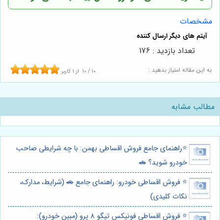
مشخصات
تعداد بازدید : 176
به این مقاله امتیاز بدهید :
10
/
10
از
1
کاربر
مطالب مشابه
⭐️راهنمای جامع فروش اقساطی بهمن: با چه شرایطی صاحب
خودرو شوید؟ 🚗
⭐️ فروش اقساطی خودرو: راهنمای جامع 🚗 (شرایط، مدارک،
نکات کلیدی)
⭐️ فروش اقساطی فونیکس تیگو 8 پرو (مبین خودرو):