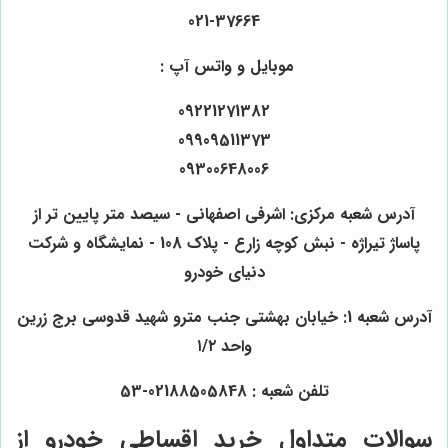
021-37664
موبایل و واتس آپ :
09221271382
09909511373
09300648006
آدرس شعبه مرکزی: اشرفی اصفهانی - سیصد متر پایین تر از
پاساژ تیراژه - نبش کوچه زارع - پلاک 108 - نمایشگاه و شرکت
دنیای خودرو
آدرس شعبه 1: خیابان بهشتی جنب مترو شهید قدوسی برج زرین
واحد ۱/۲
تلفن شعبه : 02188505848-53
سوالات متداول خرید اقساطی خودرو از