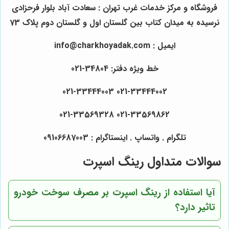
فروشگاه و مرکز خدمات غرب تهران : سعادت آباد بلوار فرحزادی
نرسیده به میدان کتاب بین گلستان اول و گلستان دوم پلاک 73
ایمیل : info@charkhoyadak.com
خط ویژه دفتر: 34804-021
021-33444002 021-33444003
021-33569862 021-33569328
تلگرام . واتساپ . اینستاگرام : 09106687003
سوالات متداول رینگ اسپرت
آیا استفاده از رینگ اسپرت بر مصرف سوخت خودرو
تاثیر دارد؟