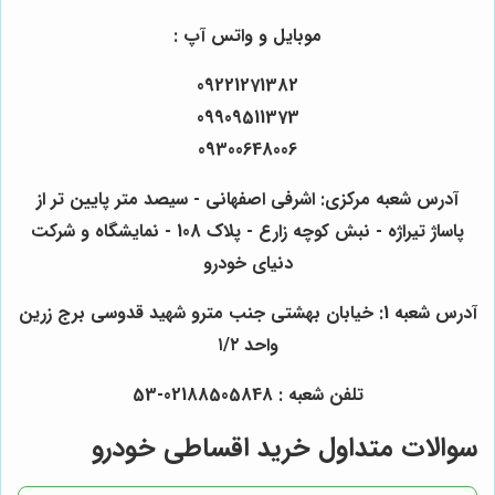
موبایل و واتس آپ :
09221271382
09909511373
09300648006
آدرس شعبه مرکزی: اشرفی اصفهانی - سیصد متر پایین تر از
پاساژ تیراژه - نبش کوچه زارع - پلاک 108 - نمایشگاه و شرکت
دنیای خودرو
آدرس شعبه 1: خیابان بهشتی جنب مترو شهید قدوسی برج زرین
واحد ۱/۲
تلفن شعبه : 02188505848-53
سوالات متداول خرید اقساطی خودرو