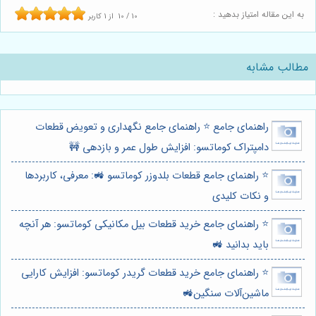
به این مقاله امتیاز بدهید :
10
/
10
از
1
کاربر
مطالب مشابه
راهنمای جامع ⭐️ راهنمای جامع نگهداری و تعویض قطعات
دامپتراک کوماتسو: افزایش طول عمر و بازدهی 🚧
⭐️ راهنمای جامع قطعات بلدوزر کوماتسو 🚜: معرفی، کاربردها
و نکات کلیدی
⭐️ راهنمای جامع خرید قطعات بیل مکانیکی کوماتسو: هر آنچه
باید بدانید 🚜
⭐️ راهنمای جامع خرید قطعات گریدر کوماتسو: افزایش کارایی
ماشین‌آلات سنگین🚜