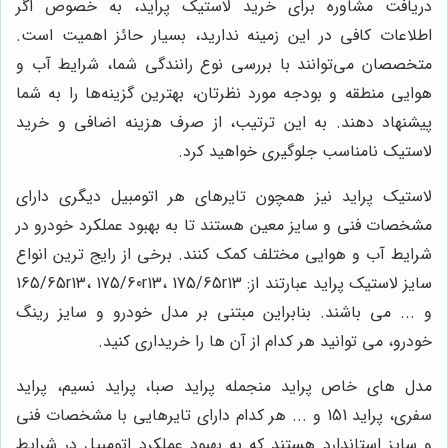
دریافت مشاوره برای خرید لاستیک پراید، به خصوص اگر
اطلاعات کافی در این زمینه ندارید، بسیار حائز اهمیت است.
متخصصان می‌توانند با بررسی نوع رانندگی شما، شرایط آب و
هوایی منطقه و بودجه مورد نظرتان، بهترین گزینه‌ها را به شما
پیشنهاد دهند. به این ترتیب، از صرف هزینه اضافی و خرید
لاستیک نامناسب جلوگیری خواهید کرد.
لاستیک پراید نیز همچون تایرهای هر اتومبیل دیگری دارای
مشخصات فنی و سایز معین هستند تا به بهبود عملکرد خودرو در
شرایط آب و هوایی مختلف کمک کنند. برخی از رایج ترین انواع
سایز لاستیک پراید عبارتند از:
175/65r13
،
175/60r13
،
165/65r13
و ... می باشند. بنابراین مبتنی بر مدل خودرو و سایز رینگ
خودرو، می توانید هر کدام از آن ها را خریداری کنید.
مدل های خاص پراید منجمله پراید صبا، پراید نسیم، پراید
سفری، پراید 151 و ... هر کدام دارای تایرهایی با مشخصات فنی
و سایز استاندارد هستند که به بهبود عملکرد اتومبیل در شرایط