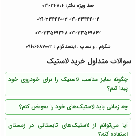
خط ویژه دفتر: 34804-021
021-33444002 021-33444003
021-33569862 021-33569328
تلگرام . واتساپ . اینستاگرام : 09106687003
سوالات متداول خرید لاستیک
چگونه سایز مناسب لاستیک را برای خودروی خود
پیدا کنم؟
چه زمانی باید لاستیک‌های خود را تعویض کنم؟
آیا می‌توانم از لاستیک‌های تابستانی در زمستان
استفاده کنم؟