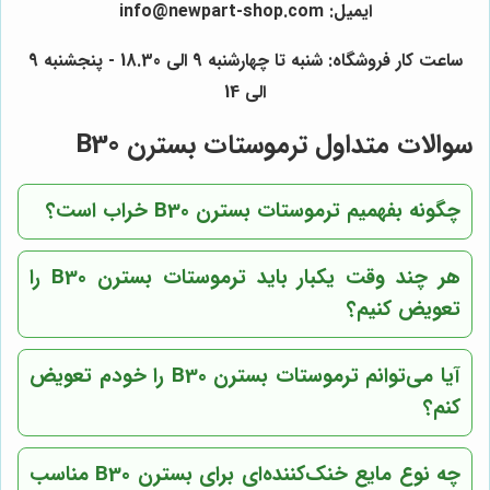
ایمیل: info@newpart-shop.com
ساعت کار فروشگاه: شنبه تا چهارشنبه 9 الی 18.30 - پنجشنبه 9
الی 14
سوالات متداول ترموستات بسترن B30
چگونه بفهمیم ترموستات بسترن B30 خراب است؟
هر چند وقت یکبار باید ترموستات بسترن B30 را
تعویض کنیم؟
آیا می‌توانم ترموستات بسترن B30 را خودم تعویض
کنم؟
چه نوع مایع خنک‌کننده‌ای برای بسترن B30 مناسب