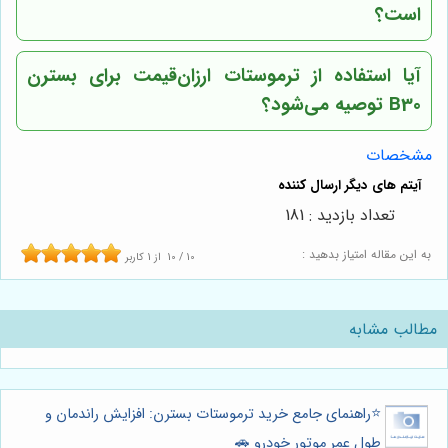
است؟
آیا استفاده از ترموستات ارزان‌قیمت برای بسترن
B30 توصیه می‌شود؟
مشخصات
تعداد بازدید : 181
به این مقاله امتیاز بدهید :
10
/
10
از
1
کاربر
مطالب مشابه
⭐️راهنمای جامع خرید ترموستات بسترن: افزایش راندمان و
طول عمر موتور خودرو 🚗