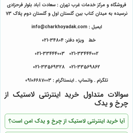
فروشگاه و مرکز خدمات غرب تهران : سعادت آباد بلوار فرحزادی
نرسیده به میدان کتاب بین گلستان اول و گلستان دوم پلاک 73
ایمیل : info@charkhoyadak.com
خط ویژه دفتر: 34804-021
021-33444002 021-33444003
021-33569862 021-33569328
تلگرام . واتساپ . اینستاگرام : 09106687003
سوالات متداول خرید اینترنتی لاستیک از
چرخ و یدک
آیا خرید اینترنتی لاستیک از چرخ و یدک امن است؟