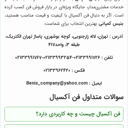
خدمات مشتری‌مدار، جایگاه ویژه‌ای در بازار فروش فن کسب کرده
است. اگر به دنبال فن آکسیال با کیفیت و قیمت مناسب هستید،
بنیس کمپانی
بهترین انتخاب برای شماست.
آدرس : تهران، لاله زارجنوبی، کوچه بوشهری، پاساژ تهران الکتریک،
طبقه 3، واحد417
تلفن : 02133991726-02133993254-02133991767
فکس : 02133962420
ایمیل : Benis_company@yahoo.com
سوالات متداول فن آکسیال
فن آکسیال چیست و چه کاربردی دارد؟