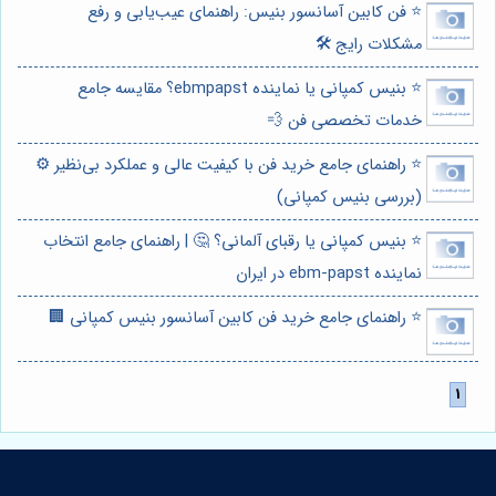
⭐️ فن کابین آسانسور بنیس: راهنمای عیب‌یابی و رفع
مشکلات رایج 🛠️
⭐️ بنیس کمپانی یا نماینده ebmpapst؟ مقایسه جامع
خدمات تخصصی فن 💨
⭐️ راهنمای جامع خرید فن با کیفیت عالی و عملکرد بی‌نظیر ⚙️
(بررسی بنیس کمپانی)
⭐️ بنیس کمپانی یا رقبای آلمانی؟ 🤔 | راهنمای جامع انتخاب
نماینده ebm-papst در ایران
⭐️ راهنمای جامع خرید فن کابین آسانسور بنیس کمپانی 🏢